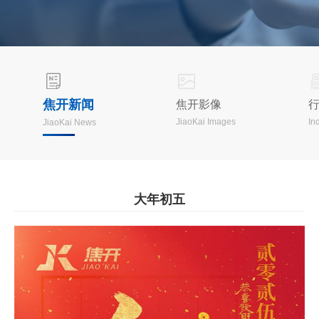
焦开新闻
焦开影像
JiaoKai Images
In
JiaoKai News
大年初五