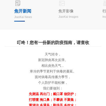
焦开新闻
焦开影像
JiaoKai Images
In
JiaoKai News
叮咚！您有一份新的防疫指南，请查收
天气转冷，
新冠肺炎再次反弹。
相比炎热天气，
寒冷的季节更利于病毒的蔓延。
面对病毒高传播力季节，
个人防护不能松懈，
我们要做到：
先测温 再出门；戴口罩 做防护；
打喷嚏 掩口鼻；不攀谈 不聚集；
重清洁 多通风；勤洗手 多饮水；