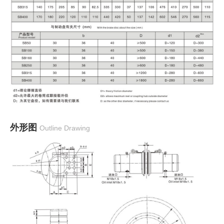
外形图
Outline Drawing