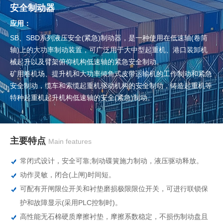
安全制动器
应用：
SB、SBD系列液压安全(紧急)制动器，是一种使用在低速轴(卷筒
轴)上的大功率制动装置，可广泛用于大中型起重机、港口装卸机
械起升以及臂架俯仰机构低速轴的紧急安全制动。
矿用卷机场、提升机和大功率倾角式皮带运输机的工作制动和紧急
安全制动，缆车和索缆起重机驱动机构的安全制动，铸造起重机等
特种起重机起升机构低速轴的安全(紧急)制动。
主要特点
Main features
常闭式设计，安全可靠;制动碟簧施力制动，液压驱动释放。
动作灵敏，闭合(上闸)时间短。
可配有开闸限位开关和衬垫磨损极限限位开关，可进行联锁保
护和故障显示(采用PLC控制时)。
高性能无石棉硬质摩擦衬垫，摩擦系数稳定，不损伤制动盘且